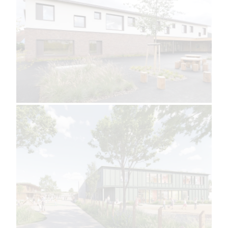
J_094