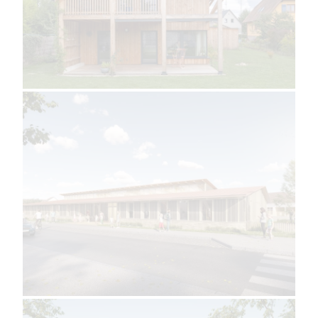
J_089
220