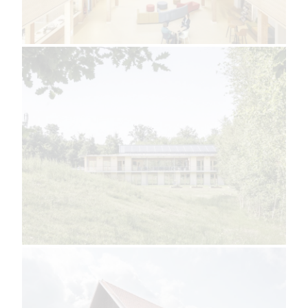
J_120
J_154