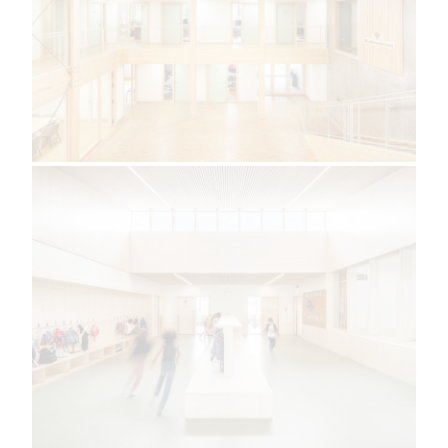
J_135
J_147