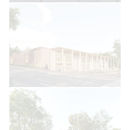
J_223