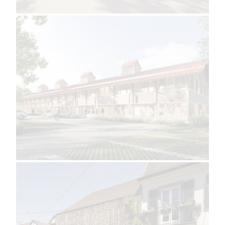
J_201