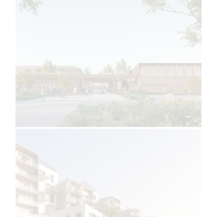
J_145