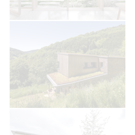
J_202
J_097