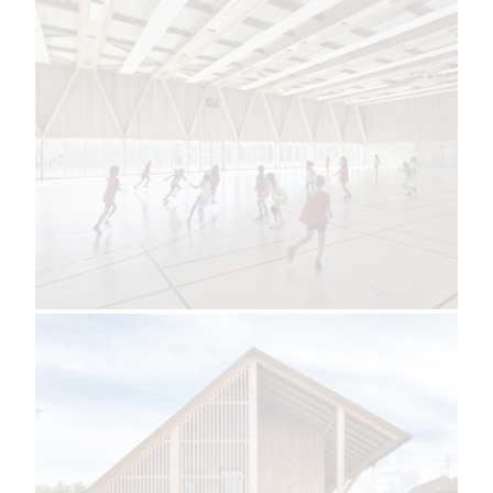
J_028