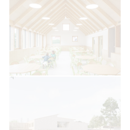
J_156